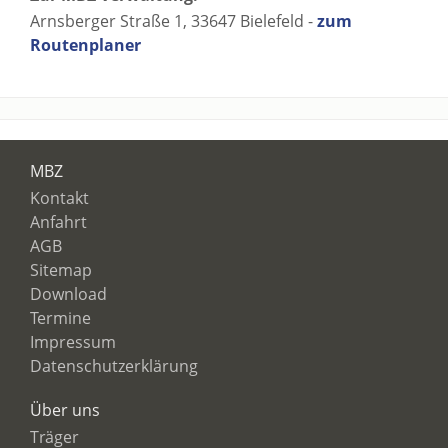
Arnsberger Straße 1, 33647 Bielefeld -
zum
Routenplaner
MBZ
Kontakt
Anfahrt
AGB
Sitemap
Download
Termine
Impressum
Datenschutzerklärung
Über uns
Träger